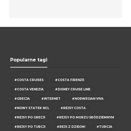
Popularne tagi
#COSTA CRUISES
#COSTA FIRENZE
#COSTA VENEZIA
#DISNEY CRUISE LINE
#GRECJA
#INTERNET
#NORWEGIAN VIVA
#NOWY STATEK NCL
#REJSY COSTA
#REJSY PO GRECJI
#REJSY PO MORZU ŚRÓDZIEMNYM
#REJSY PO TURCJI
#REJS Z DZIEĆMI
#TURCJA