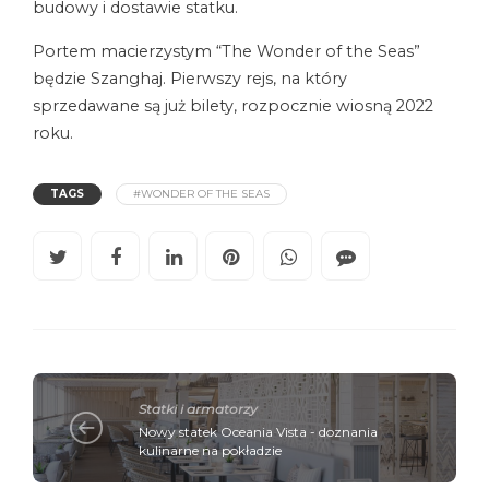
budowy i dostawie statku.
Portem macierzystym “The Wonder of the Seas”
będzie Szanghaj. Pierwszy rejs, na który
sprzedawane są już bilety, rozpocznie wiosną 2022
roku.
TAGS
#WONDER OF THE SEAS
Statki i armatorzy
Nowy statek Oceania Vista - doznania
kulinarne na pokładzie