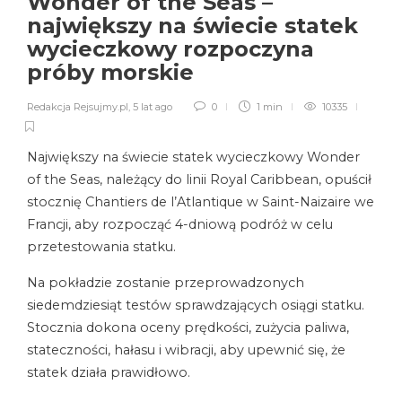
Wonder of the Seas –
największy na świecie statek
wycieczkowy rozpoczyna
próby morskie
Redakcja Rejsujmy.pl
,
5 lat ago
0
1 min
10335
Największy na świecie statek wycieczkowy Wonder
of the Seas, należący do linii Royal Caribbean, opuścił
stocznię Chantiers de l’Atlantique w Saint-Naizaire we
Francji, aby rozpocząć 4-dniową podróż w celu
przetestowania statku.
Na pokładzie zostanie przeprowadzonych
siedemdziesiąt testów sprawdzających osiągi statku.
Stocznia dokona oceny prędkości, zużycia paliwa,
stateczności, hałasu i wibracji, aby upewnić się, że
statek działa prawidłowo.