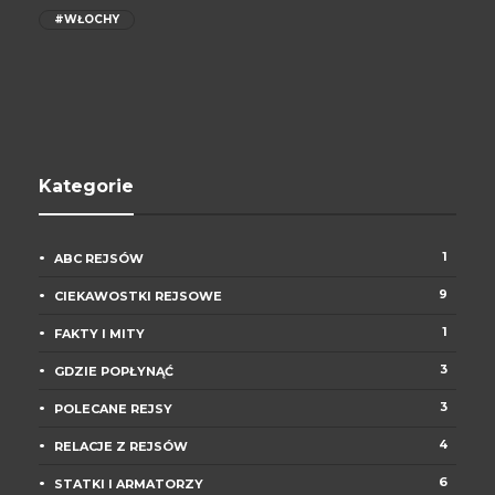
#WŁOCHY
Kategorie
1
ABC REJSÓW
9
CIEKAWOSTKI REJSOWE
1
FAKTY I MITY
3
GDZIE POPŁYNĄĆ
3
POLECANE REJSY
4
RELACJE Z REJSÓW
6
STATKI I ARMATORZY