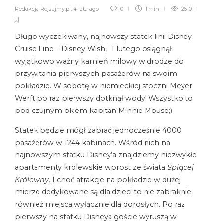
Redakcja Rejsujmy.pl
,
4 lata ago
0
1 min
2610
Długo wyczekiwany, najnowszy statek linii Disney
Cruise Line – Disney Wish, 11 lutego osiągnął
wyjątkowo ważny kamień milowy w drodze do
przywitania pierwszych pasażerów na swoim
pokładzie. W sobotę w niemieckiej stoczni Meyer
Werft po raz pierwszy dotknął wody! Wszystko to
pod czujnym okiem kapitan Minnie Mouse;)
Statek będzie mógł zabrać jednocześnie 4000
pasażerów w 1244 kabinach. Wśród nich na
najnowszym statku Disney’a znajdziemy niezwykłe
apartamenty królewskie wprost ze świata
Śpiącej
Królewny
. I choć atrakcje na pokładzie w dużej
mierze dedykowane są dla dzieci to nie zabraknie
również miejsca wyłącznie dla dorosłych. Po raz
pierwszy na statku Disneya goście wyruszą w