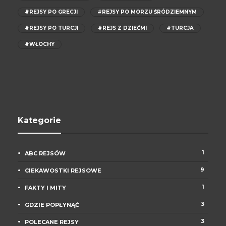
#REJSY PO GRECJI
#REJSY PO MORZU ŚRÓDZIEMNYM
#REJSY PO TURCJI
#REJS Z DZIEĆMI
#TURCJA
#WŁOCHY
Kategorie
1
ABC REJSÓW
9
CIEKAWOSTKI REJSOWE
1
FAKTY I MITY
3
GDZIE POPŁYNĄĆ
3
POLECANE REJSY