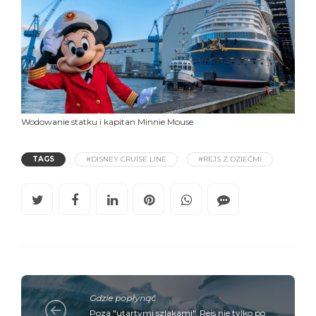
Wodowanie statku i kapitan Minnie Mouse
TAGS
#DISNEY CRUISE LINE
#REJS Z DZIEĆMI
Gdzie popłynąć
Poza "utartymi szlakami". Rejs nie tylko po