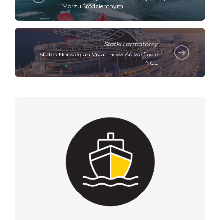
Morzu Śródziemnym.
Statki i armatorzy
Statek Norwegian Viva - nowość we flocie
NCL