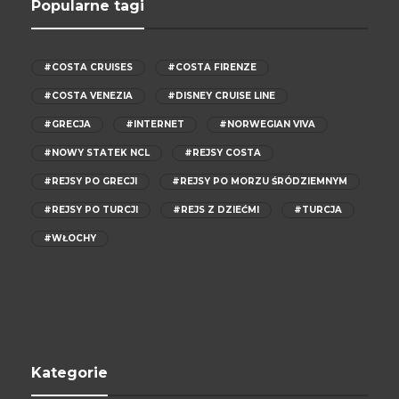
Popularne tagi
#COSTA CRUISES
#COSTA FIRENZE
#COSTA VENEZIA
#DISNEY CRUISE LINE
#GRECJA
#INTERNET
#NORWEGIAN VIVA
#NOWY STATEK NCL
#REJSY COSTA
#REJSY PO GRECJI
#REJSY PO MORZU ŚRÓDZIEMNYM
#REJSY PO TURCJI
#REJS Z DZIEĆMI
#TURCJA
#WŁOCHY
Kategorie