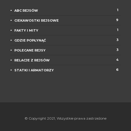
1
ABC REJSÓW
9
CIEKAWOSTKI REJSOWE
1
FAKTY I MITY
3
GDZIE POPŁYNĄĆ
3
POLECANE REJSY
4
RELACJE Z REJSÓW
6
STATKI I ARMATORZY
© Copyright 2021, Wszystkie prawa zastrzeżone